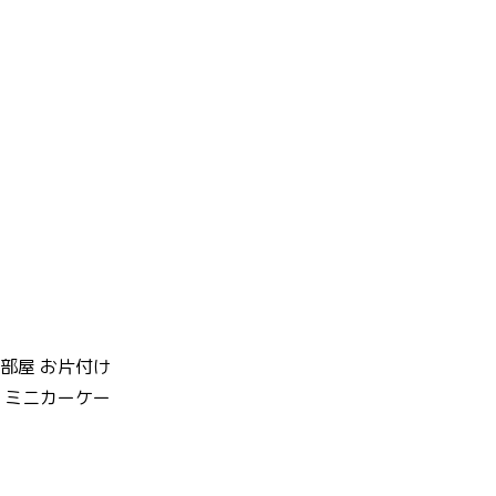
供部屋 お片付け
ス ミニカーケー