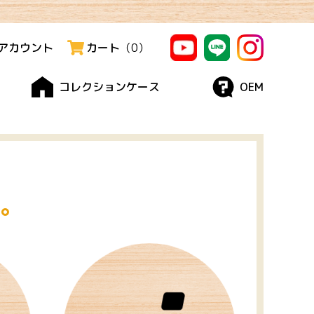
アカウント
カート
（
0
）
コレクションケース
OEM
。