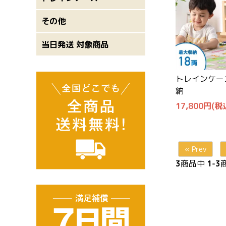
その他
当日発送 対象商品
トレインケー
納
17,800円(税
« Prev
3
商品中
1-3