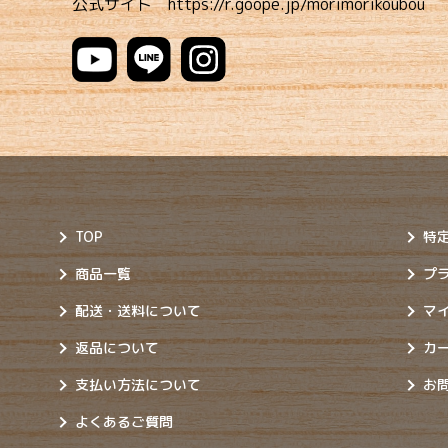
公式サイト
https://r.goope.jp/morimorikoubou
TOP
特
商品一覧
プ
配送・送料について
マ
返品について
カ
支払い方法について
お
よくあるご質問