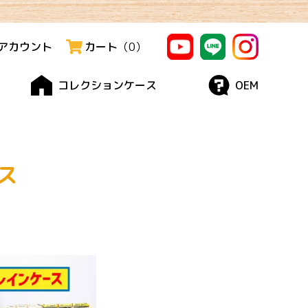
アカウント
カート
（
0
）
コレクションケース
OEM
ス