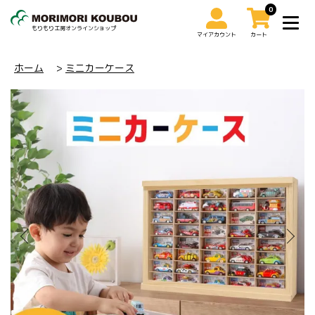
0
もりもり工房オンラインショップ
マイアカウント
カート
0
ホーム
>
ミニカーケース
マイアカウント
カート
トップ
ミニカーケース
トレインケース
コレクションケース
その他
ご利用ガイド
お問い合わせ