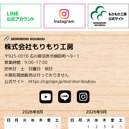
株式会社もりもり工房
〒925-0018 石川県羽咋市柳田町へ9－1
営業時間：9:00-17:00
定休日：土・日曜日・祝日
※現在現地販売は行っておりません
公式サイト
https://r.goope.jp/morimorikoubou
2026年8月
2026年9月
日
月
火
水
木
金
土
日
月
火
水
木
金
土
1
1
2
3
4
5