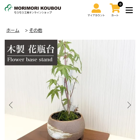
0
もりもり工房オンラインショップ
マイアカウント
カート
0
ホーム
>
その他
マイアカウント
カート
トップ
ミニカーケース
トレインケース
コレクションケース
その他
ご利用ガイド
お問い合わせ